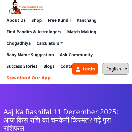
About Us
Shop
Free Kundli
Panchang
Find Pandits & Astrologers
Match Making
Chogadhiya
Calculators
Baby Name Suggestion
Ask Community
Success Stories
Blogs
Contact Us
Login
Download Our App
Aaj Ka Rashifal 11 December 2025:
आज किस राशि की चमकेगी किस्मत? पढ़ें पूरा
राशिफल